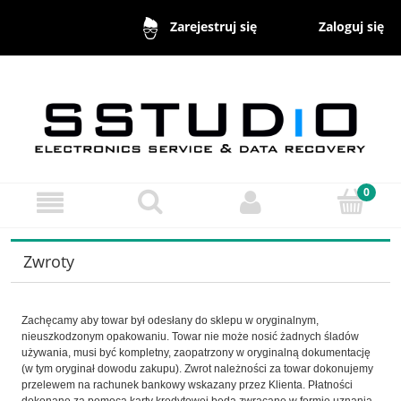
Zaloguj się
Zarejestruj się
Zwroty
Zachęcamy aby towar był odesłany do sklepu w oryginalnym,
nieuszkodzonym opakowaniu. Towar nie może nosić żadnych śladów
używania, musi być kompletny, zaopatrzony w oryginalną dokumentację
(w tym oryginał dowodu zakupu). Zwrot należności za towar dokonujemy
przelewem na rachunek bankowy wskazany przez Klienta. Płatności
dokonane za pomocą karty kredytowej będą zwracane w formie uznania